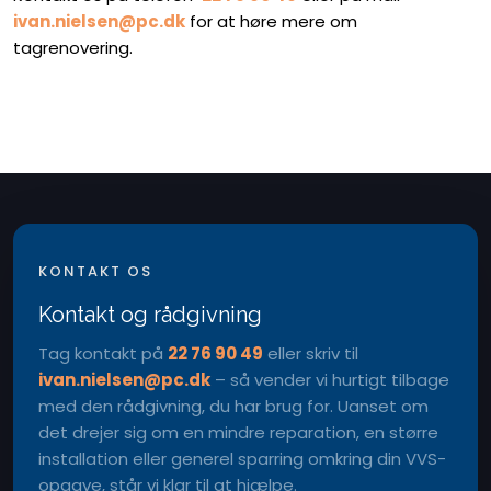
ivan.nielsen@pc.dk
​ for at høre mere om
tagrenovering.
KONTAKT OS
Kontakt og rådgivning
Tag kontakt på
22 76 90 49
eller skriv til
ivan.nielsen@pc.dk
– så vender vi hurtigt tilbage
med den rådgivning, du har brug for. Uanset om
det drejer sig om en mindre reparation, en større
installation eller generel sparring omkring din VVS-
opgave, står vi klar til at hjælpe.