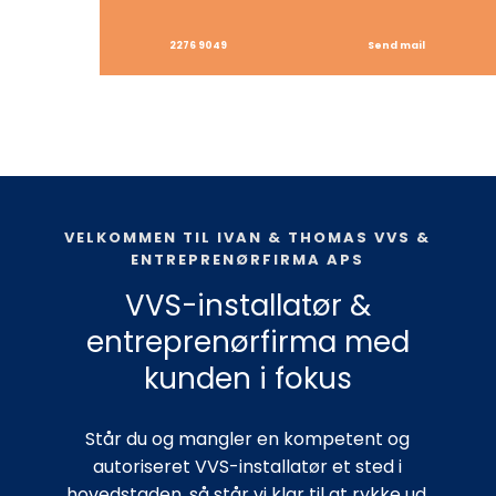
2276 9049
Send mail
VELKOMMEN TIL IVAN​ & THOMAS VVS &
ENTREPRENØRFIRMA APS
VVS-installatør &
entreprenørfirma med
kunden i fokus
​Står du og mangler en kompetent og
autoriseret VVS-installatør et sted i
hovedstaden, så står vi klar til at rykke ud.