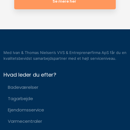
Se mere her
Med Ivan & Thomas Nielsen’s VVS & Entreprenørfirma ApS får du en
kvalitetsbevidst samarbejdspartner med et højt serviceniveau.
Hvad leder du efter?
Badeværelser
Tagarbejde
Ejendomsservice​
Varmecentraler