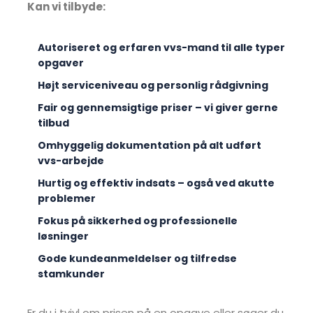
Kan vi tilbyde:
Autoriseret og erfaren vvs-mand til alle typer
opgaver
Højt serviceniveau og personlig rådgivning
Fair og gennemsigtige priser – vi giver gerne
tilbud
Omhyggelig dokumentation på alt udført
vvs-arbejde
Hurtig og effektiv indsats – også ved akutte
problemer
Fokus på sikkerhed og professionelle
løsninger
Gode kundeanmeldelser og tilfredse
stamkunder
​Er du i tvivl om prisen på en opgave eller søger du